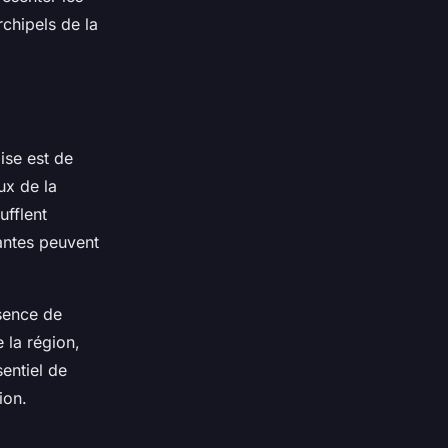
rchipels de la
ise est de
ux de la
ufflent
antes peuvent
ésence de
 la région,
entiel de
ion.