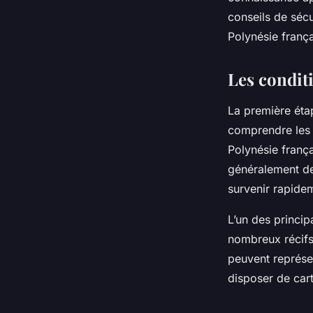
Polynésie française
conseils de sécu
Polynésie frança
Florian
•
7 mars 2024
•
6 min de lecture
Les condit
La première éta
comprendre les 
Polynésie frança
généralement de
survenir rapidem
L’un des princip
nombreux récifs 
peuvent représen
disposer de cart