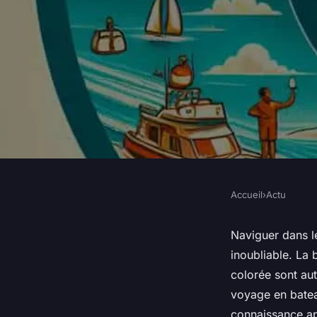
Accueil
›
Actu
ACTU
Quels sont les conse
Naviguer dans le
inoubliable. La 
pour naviguer dans l
colorée sont aut
voyage en batea
connaissance ap