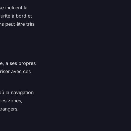
e incluent la
curité à bord et
s peut être très
ce, a ses propres
ariser avec ces
où la navigation
ines zones,
trangers.