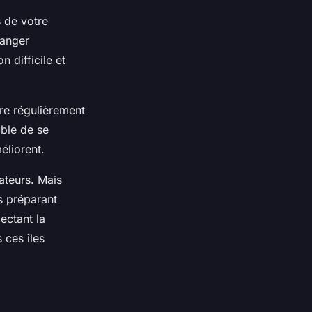
s de votre
hanger
 difficile et
ire régulièrement
able de se
éliorent.
ateurs. Mais
s préparant
ectant la
 ces îles