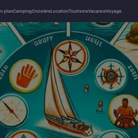
n plan
Camping
Croisière
Location
Tourisme
Vacance
Voyage