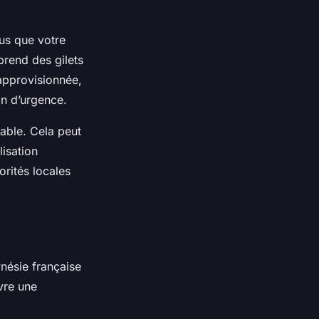
ous que votre
prend des gilets
approvisionnée,
on d’urgence.
able. Cela peut
lisation
rités locales
nésie française
vre une