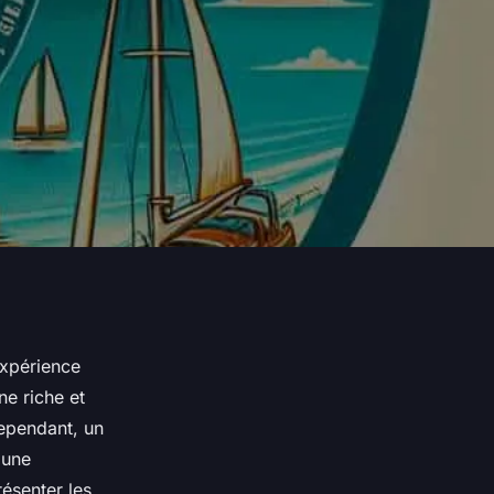
expérience
ne riche et
Cependant, un
 une
ésenter les