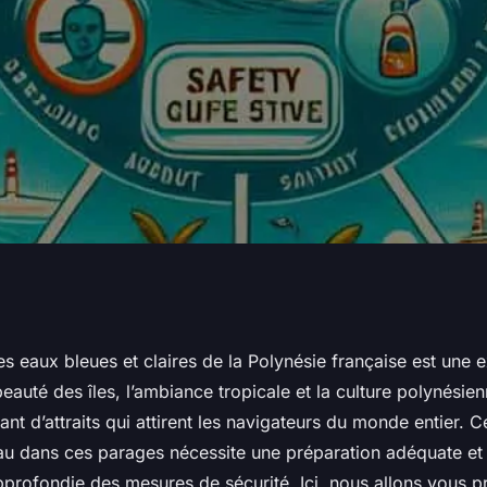
ils de sécurité
s eaux bleues et claires de la Polynésie française est une 
beauté des îles, l’ambiance tropicale et la culture polynésien
es archipels de la
ant d’attraits qui attirent les navigateurs du monde entier. 
u dans ces parages nécessite une préparation adéquate et
profondie des mesures de sécurité. Ici, nous allons vous pr