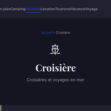
n plan
Camping
Croisière
Location
Tourisme
Vacance
Voyage
Accueil
› Croisière
🚢
Croisière
Croisières et voyages en mer