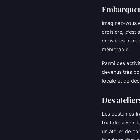
de costumes traditio
Embarquer 
Clémence
•
7 mars 2024
•
6 min de lecture
Imaginez-vous e
croisière, c’est
croisières propo
mémorable.
Parmi ces activi
devenus très po
locale et de déco
Des atelie
Les costumes trad
fruit de savoir-
un atelier de co