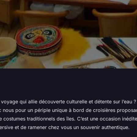
croisières qui
voyage qui allie découverte culturelle et détente sur l’eau ?
nous pour un périple unique à bord de croisières proposan
rs de confection
 costumes traditionnels des îles. C’est une occasion inédit
rsive et de ramener chez vous un souvenir authentique.