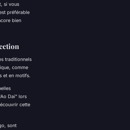
t, si vous
est préférable
encore bien
ection
s traditionnels
ifique, comme
s et en motifs.
elles
"Ao Dai" lors
écouvrir cette
go, sont