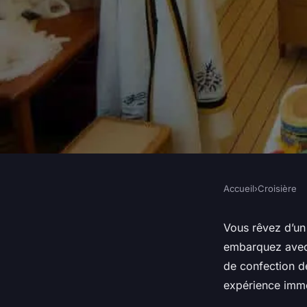
Accueil
›
Croisière
CROISIÈRE
Peut-on trouver des 
Vous rêvez d’un 
embarquez avec 
proposent des atelie
de confection de
expérience imme