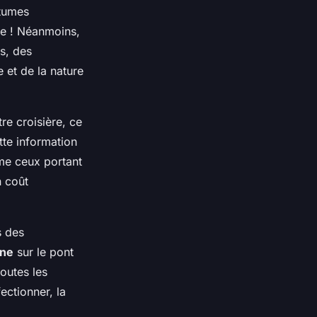
stumes
lle ! Néanmoins,
s, des
 et de la nature
tre croisière, ce
tte information
mme ceux portant
n coût
s des
ine
sur le pont
outes les
ectionner, la