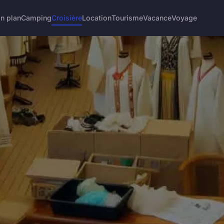
n plan
Camping
Croisière
Location
Tourisme
Vacance
Voyage