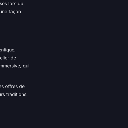
sés lors du
 une façon
entique,
elier de
immersive, qui
es offres de
rs traditions.