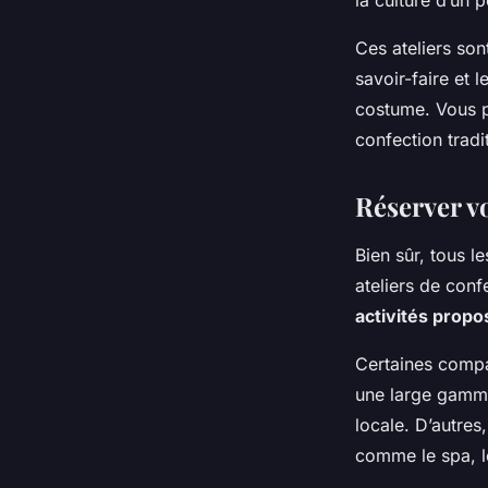
la culture d’un p
Ces ateliers son
savoir-faire et 
costume. Vous po
confection tradi
Réserver vo
Bien sûr, tous l
ateliers de conf
activités prop
Certaines compag
une large gamme 
locale. D’autres
comme le spa, l