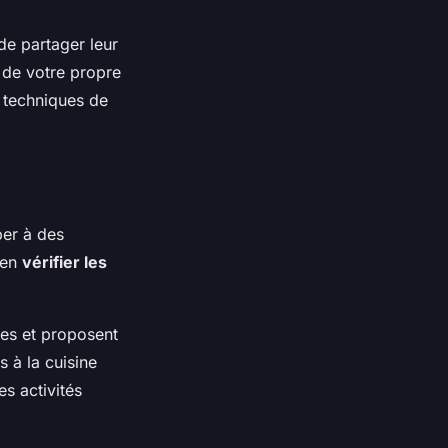
de partager leur
n de votre propre
s techniques de
per à des
ien
vérifier les
les et proposent
s à la cuisine
es activités