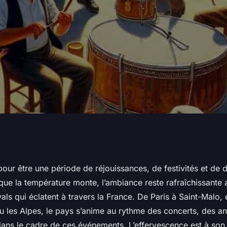
musique
pour être une période de réjouissances, de festivités et d
 que la température monte, l’ambiance reste rafraîchissante
aise ne pas
vals qui éclatent à travers la
France
. De Paris à Saint-Malo,
u les Alpes, le pays s’anime au rythme des concerts, des an
dans le cadre de ces événements. L’effervescence est à son