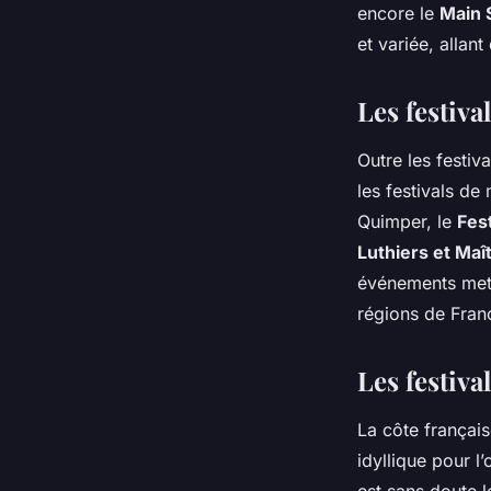
encore le
Main 
et variée, allan
Les festiva
Outre les
festiva
les
festivals
de m
Quimper, le
Fest
Luthiers et Ma
événements
mett
régions de Fran
Les festiv
La côte français
idyllique pour l