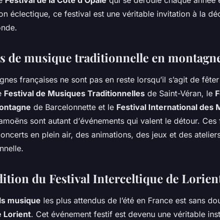
le
Festival de la Côte d’Opale
qui se déroule chaque
année
e
on
éclectique, ce
festival
est une véritable invitation à la d
onde.
als de musique traditionnelle en montagn
gnes françaises ne sont pas en reste lorsqu’il s’agit de fête
Le
Festival de Musiques Traditionnelles
de Saint-Véran, le
F
ontagne
de Barcelonnette et le
Festival International des
moëns sont autant d’
événements
qui valent le détour. Ces 
concerts
en plein air, des
animations
, des
jeux
et des atelier
nnelle.
ition du Festival Interceltique de Lorien
als musique
les plus attendus de l’été en France est sans do
e Lorient
. Cet événement festif est devenu une véritable inst