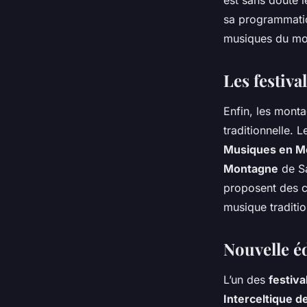
est sans doute 
sa
programmati
musiques du m
Les festiv
Enfin, les monta
traditionnelle. 
Musiques en M
Montagne
de Sa
proposent des
musique traditio
Nouvelle éd
L’un des
festiv
Interceltique d