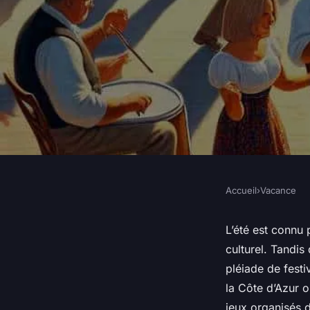
Accueil
›
Vacance
VACANCE
Quels festivals de 
L’été est connu 
culturel. Tandis
traditionnelle franç
pléiade de festi
la Côte d’Azur o
jeux organisés 