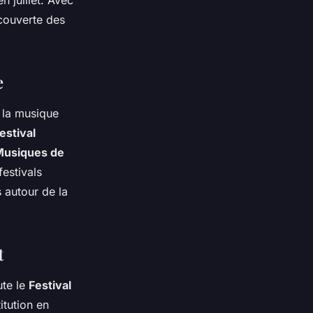
n juillet. Avec
écouverte des
e
r la musique
estival
 Musiques de
festivals
s autour de la
t
ute le
Festival
itution en