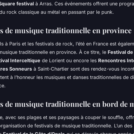
Square festival
à Arras. Ces événements offrent une
progr
t du rock classique au métal en passant par le punk.
ls de musique traditionnelle en province
ls
à Paris et les
festivals
de rock, l’été en France est égale
usique traditionnelle en province. À ce titre, le
Festival de
ival Interceltique
de Lorient ou encore les
Rencontres Int
îtres Sonneurs
à Saint-Chartier sont des rendez-vous incon
ent à l’honneur les musiques et danses traditionnelles de di
ce.
als de musique traditionnelle en bord de 
e, avec ses plages et ses paysages à couper le souffle, off
’organisation de
festivals
de musique traditionnelle. L’un des