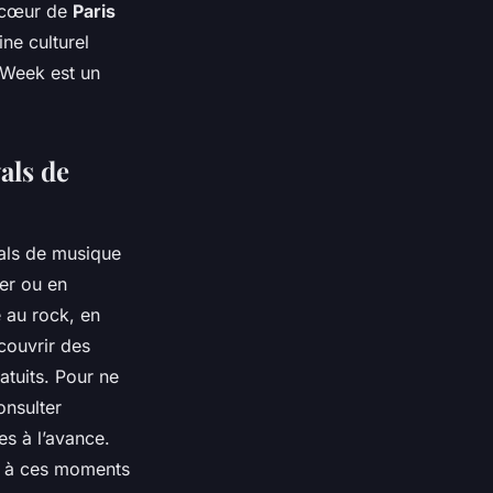
n cœur de
Paris
ne culturel
 Week est un
als de
vals de musique
mer ou en
e au rock, en
couvrir des
atuits. Pour ne
onsulter
es à l’avance.
er à ces moments