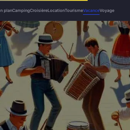
n plan
Camping
Croisière
Location
Tourisme
Vacance
Voyage