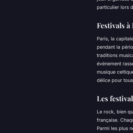
manquer en été ?
particulier lors 
Arthur
•
7 mars 2024
•
4 min de lecture
Festivals à
Paris, la capital
pendant la péri
traditions music
événement
rasse
musique celtique
délice pour tous
Les festiva
Le rock, bien qu
française. Cha
Parmi les plus n