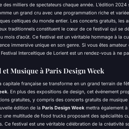
re des milliers de spectateurs chaque année. L’édition 2024
comme un grand cru avec une programmation riche et variée
ques celtiques du monde entier. Les concerts gratuits, les 
 jeux traditionnels constituent le cœur de ce festival qui se d
u mois d’août. Ce festival est un véritable hommage à la cul
ience immersive unique en son genre. Si vous êtes amateur
le Festival Interceltique de Lorient est un rendez-vous à ne 
d et Musique à Paris Design Week
 capitale française se transforme en un grand terrain de fêt
eek
. En plus des expositions de design, cet événement pro
ons gratuites, y compris des concerts gratuits de musique t
uvelle édition de la
Paris Design Week
mettra également à 
c une multitude de food trucks proposant des spécialités cu
s. Ce festival est une véritable célébration de la créativité 