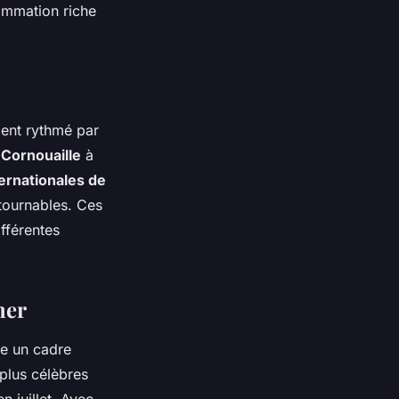
ammation
riche
ment rythmé par
 Cornouaille
à
ernationales de
tournables. Ces
fférentes
mer
re un cadre
 plus célèbres