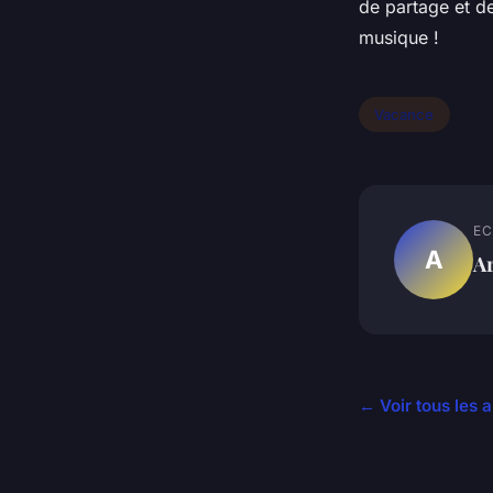
de partage et de
musique !
Vacance
EC
A
A
← Voir tous les 