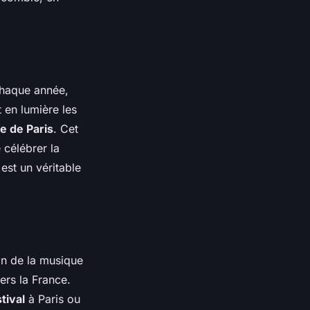
 chaque
année
,
 en lumière les
ue de Paris
. Cet
 célébrer la
est un véritable
in de la
musique
vers la
France
.
tival
à Paris ou